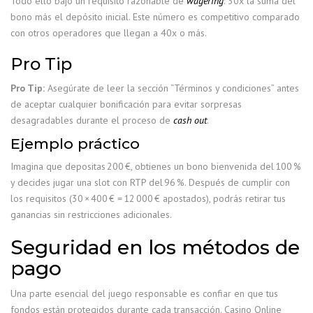
Todo ello bajo un requisito razonable de
wagering
: 30x la suma del
bono más el depósito inicial. Este número es competitivo comparado
con otros operadores que llegan a 40x o más.
Pro Tip
Pro Tip:
Asegúrate de leer la sección “Términos y condiciones” antes
de aceptar cualquier bonificación para evitar sorpresas
desagradables durante el proceso de
cash out
.
Ejemplo práctico
Imagina que depositas 200 €, obtienes un bono bienvenida del 100 %
y decides jugar una slot con RTP del 96 %. Después de cumplir con
los requisitos (30 × 400 € = 12 000 € apostados), podrás retirar tus
ganancias sin restricciones adicionales.
Seguridad en los métodos de
pago
Una parte esencial del juego responsable es confiar en que tus
fondos están protegidos durante cada transacción. Casino Online