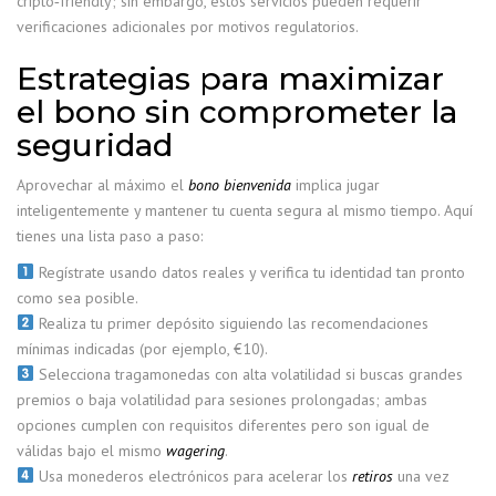
cripto‑friendly; sin embargo, estos servicios pueden requerir
verificaciones adicionales por motivos regulatorios.
Estrategias para maximizar
el bono sin comprometer la
seguridad
Aprovechar al máximo el
bono bienvenida
implica jugar
inteligentemente y mantener tu cuenta segura al mismo tiempo. Aquí
tienes una lista paso a paso:
Regístrate usando datos reales y verifica tu identidad tan pronto
como sea posible.
Realiza tu primer depósito siguiendo las recomendaciones
mínimas indicadas (por ejemplo, €10).
Selecciona tragamonedas con alta volatilidad si buscas grandes
premios o baja volatilidad para sesiones prolongadas; ambas
opciones cumplen con requisitos diferentes pero son igual de
válidas bajo el mismo
wagering
.
Usa monederos electrónicos para acelerar los
retiros
una vez