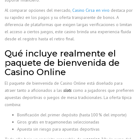
soporte financiero.
Al comparar opciones del mercado,
Casino Cirsa en vivo
destaca por
su rapidez en los pagos y su oferta transparente de bonos. A
diferencia de plataformas que exigen largas verificaciones o limitan
el acceso a ciertos juegos, este casino brinda una experiencia fluida
desde el registro hasta el retiro final.
Qué incluye realmente el
paquete de bienvenida de
Casino Online
El paquete de bienvenida de Casino Online está diseñado para
atraer tanto a aficionados a las
slots
como a jugadores que prefieren
apuestas deportivas o juegos de mesa tradicionales. La oferta típica
combina:
Bonificación del primer depósito (hasta 100 % del importe)
Giros gratis en tragamonedas seleccionadas
Apuesta sin riesgo para apuestas deportivas