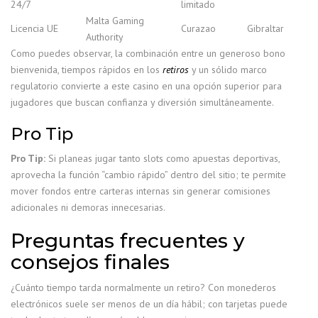
24/7
limitado
Malta Gaming
Licencia UE
Curazao
Gibraltar
Authority
Como puedes observar, la combinación entre un generoso bono
bienvenida, tiempos rápidos en los
retiros
y un sólido marco
regulatorio convierte a este casino en una opción superior para
jugadores que buscan confianza y diversión simultáneamente.
Pro Tip
Pro Tip:
Si planeas jugar tanto slots como apuestas deportivas,
aprovecha la función “cambio rápido” dentro del sitio; te permite
mover fondos entre carteras internas sin generar comisiones
adicionales ni demoras innecesarias.
Preguntas frecuentes y
consejos finales
¿Cuánto tiempo tarda normalmente un retiro? Con monederos
electrónicos suele ser menos de un día hábil; con tarjetas puede