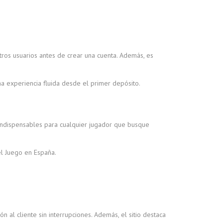
tros usuarios antes de crear una cuenta. Además, es
una experiencia fluida desde el primer depósito.
n indispensables para cualquier jugador que busque
el Juego en España.
n al cliente sin interrupciones. Además, el sitio destaca