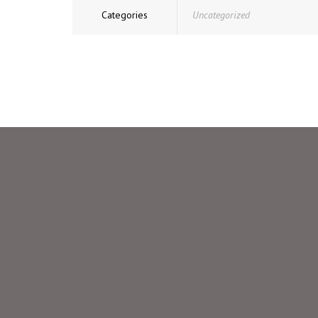
Categories
Uncategorized