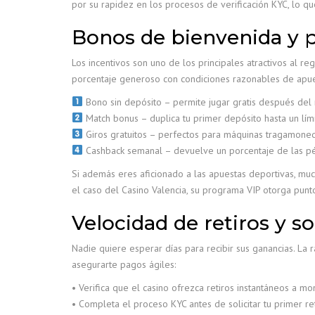
por su rapidez en los procesos de verificación KYC, lo qu
Bonos de bienvenida y 
Los incentivos son uno de los principales atractivos al r
porcentaje generoso con condiciones razonables de apuest
Bono sin depósito – permite jugar gratis después del r
Match bonus – duplica tu primer depósito hasta un lím
Giros gratuitos – perfectos para máquinas tragamon
Cashback semanal – devuelve un porcentaje de las pér
Si además eres aficionado a las apuestas deportivas, much
el caso del Casino Valencia, su programa VIP otorga punt
Velocidad de retiros y so
Nadie quiere esperar días para recibir sus ganancias. La r
asegurarte pagos ágiles:
• Verifica que el casino ofrezca retiros instantáneos a m
• Completa el proceso KYC antes de solicitar tu primer re