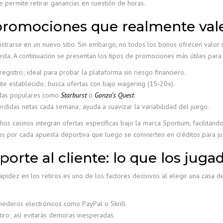
e permite retirar ganancias en cuestión de horas.
promociones que realmente val
egistrarse en un nuevo sitio. Sin embargo, no todos los bonos ofrecen valo
a. A continuación se presentan los tipos de promociones más útiles para 
egistro; ideal para probar la plataforma sin riesgo financiero.
ite establecido; busca ofertas con bajo wagering (15‑20x).
edas populares como
Starburst
o
Gonzo’s Quest
.
didas netas cada semana; ayuda a suavizar la variabilidad del juego.
os casinos integran ofertas específicas bajo la marca Sportium, facilitand
os por cada apuesta deportiva que luego se convierten en créditos para j
porte al cliente: lo que los jug
apidez en los retiros es uno de los factores decisivos al elegir una casa d
onederos electrónicos como PayPal o Skrill.
tiro; así evitarás demoras inesperadas.