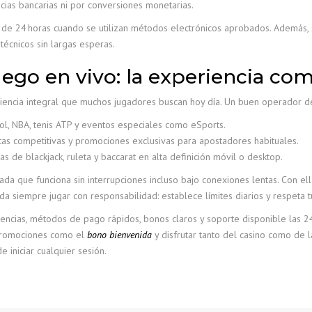
cias bancarias ni por conversiones monetarias.
s de 24 horas cuando se utilizan métodos electrónicos aprobados. Además,
écnicos sin largas esperas.
ego en vivo: la experiencia com
iencia integral que muchos jugadores buscan hoy día. Un buen operador d
ol, NBA, tenis ATP y eventos especiales como eSports.
tas competitivas y promociones exclusivas para apostadores habituales.
s de blackjack, ruleta y baccarat en alta definición móvil o desktop.
a que funciona sin interrupciones incluso bajo conexiones lentas. Con el
da siempre jugar con responsabilidad: establece límites diarios y respeta t
cencias, métodos de pago rápidos, bonos claros y soporte disponible las 24 
 promociones como el
bono bienvenida
y disfrutar tanto del casino como de l
 iniciar cualquier sesión.