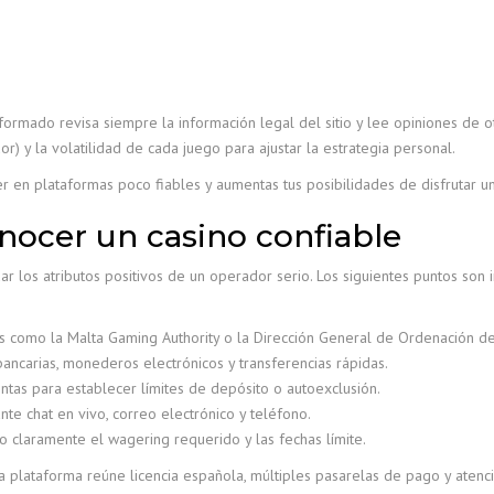
formado revisa siempre la información legal del sitio y lee opiniones de o
r) y la volatilidad de cada juego para ajustar la estrategia personal.
caer en plataformas poco fiables y aumentas tus posibilidades de disfrutar 
onocer un casino confiable
ar los atributos positivos de un operador serio. Los siguientes puntos so
as como la Malta Gaming Authority o la Dirección General de Ordenación d
ancarias, monederos electrónicos y transferencias rápidas.
entas para establecer límites de depósito o autoexclusión.
te chat en vivo, correo electrónico y teléfono.
o claramente el wagering requerido y las fechas límite.
a plataforma reúne licencia española, múltiples pasarelas de pago y atenció