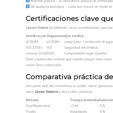
Informe público – El laboratorio publica un certificad
Re‑auditoría periódica – Cada seis meses se repite e
Certificaciones clave qu
Casino Online
ha obtenido varias acreditaciones que ha
Certificación
Organismo
Qué verifica
eCOGRA
eCOGRA
Juego justo + protección al juga
ISO‑27001
ISO
Seguridad informática
Licencia DGOJ
DGOJ
Cumplimiento legal español
Estas credenciales indican que cuando juegas slots como
casino físico autorizado.
Comparativa práctica d
Una parte vital del ecosistema es poder retirar ganancia
entre
Casino Valencia
y otros sitios similares:
Método
Tiempo promedio
Comisió
Visa/Mastercard
< 24 h
0 %
Trustly
Instantáneo
0 %