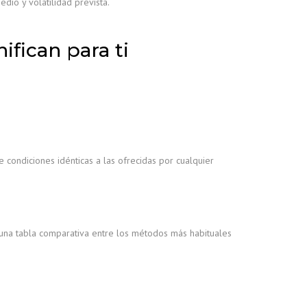
dio y volatilidad prevista.
ifican para ti
e condiciones idénticas a las ofrecidas por cualquier
 una tabla comparativa entre los métodos más habituales