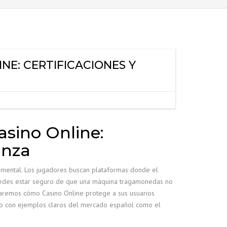
NE: CERTIFICACIONES Y
asino Online:
anza
amental. Los jugadores buscan plataformas donde el
puedes estar seguro de que una máquina tragamonedas no
loraremos cómo Casino Online protege a sus usuarios
llo con ejemplos claros del mercado español como el