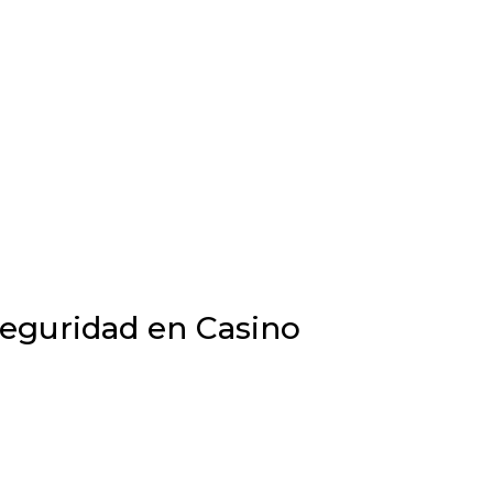
seguridad en Casino