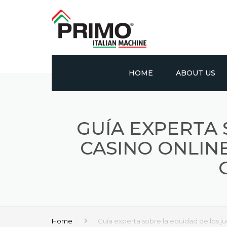
HOME
ABOUT US
PROFILE
GUÍA EXPERTA 
VISION AND MIS
CASINO ONLINE
CERTIFICATES
Home
Guía experta sobre la equidad de los ju