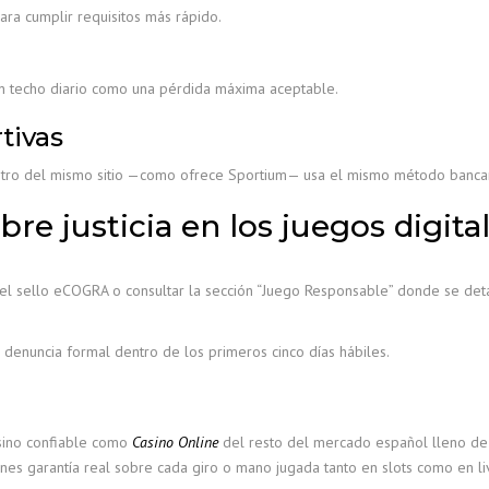
para cumplir requisitos más rápido.
 un techo diario como una pérdida máxima aceptable.
tivas
entro del mismo sitio —como ofrece Sportium— usa el mismo método bancari
re justicia en los juegos digita
l sello eCOGRA o consultar la sección “Juego Responsable” donde se detal
 denuncia formal dentro de los primeros cinco días hábiles.
asino confiable como
Casino Online
del resto del mercado español lleno de 
s garantía real sobre cada giro o mano jugada tanto en slots como en li