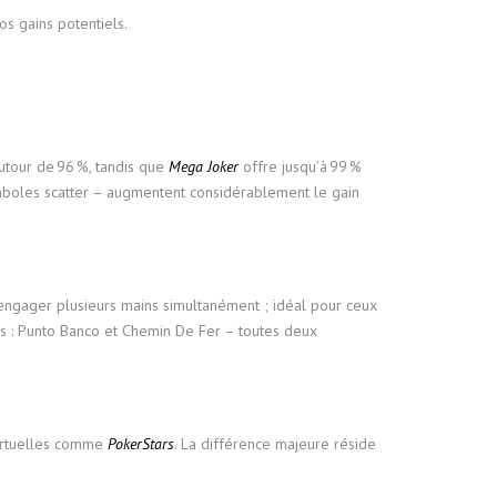
os gains potentiels.
tour de 96 %, tandis que
Mega Joker
offre jusqu’à 99 %
symboles scatter – augmentent considérablement le gain
d’engager plusieurs mains simultanément ; idéal pour ceux
es : Punto Banco et Chemin De Fer – toutes deux
 virtuelles comme
PokerStars
. La différence majeure réside