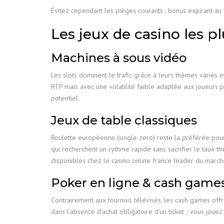
Évitez cependant les pièges courants : bonus expirant au 
Les jeux de casino les p
Machines à sous vidéo
Les slots dominent le trafic grâce à leurs thèmes variés 
RTP mais avec une volatilité faible adaptée aux joueurs 
potentiel.
Jeux de table classiques
Roulette européenne (single zero) reste la préférée pour 
qui recherchent un rythme rapide sans sacrifier le taux 
disponibles chez le casino online france leader du march
Poker en ligne & cash game
Contrairement aux tournois télévisés, les cash games offr
dans l’absence d’achat obligatoire d’un ticket ; vous joue