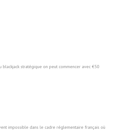
r du blackjack stratégique on peut commencer avec €50
vent impossible dans le cadre réglementaire français où