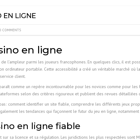
 EN LIGNE
 COMMENTS
ino en ligne
 l’ampleur parmi les joueurs francophones. En quelques clics, il est poss
on ordinateur portable. Cette accessibilité a créé un véritable marché o
service client.
araît comme un repère incontournable pour les novices comme pour les habi
ateformes selon des critères rigoureux et publient des revues détaillées qu
pas : comment identifier un site fiable, comprendre les différents jeux pr
lement les tendances qui façonnent le futur du jeu en ligne, notamment le 
no en ligne fiable
sur sa licence et sa régulation. Les juridictions les plus respectées sont 