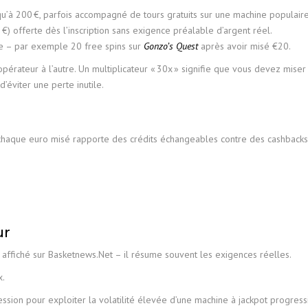
qu’à 200 €, parfois accompagné de tours gratuits sur une machine popula
€) offerte dès l’inscription sans exigence préalable d’argent réel.
que – par exemple 20 free spins sur
Gonzo’s Quest
après avoir misé €20.
opérateur à l’autre. Un multiplicateur « 30x » signifie que vous devez miser
’éviter une perte inutile.
que euro misé rapporte des crédits échangeables contre des cashbacks ou d
ur
 affiché sur Basketnews.Net – il résume souvent les exigences réelles.
x.
ion pour exploiter la volatilité élevée d’une machine à jackpot progressi