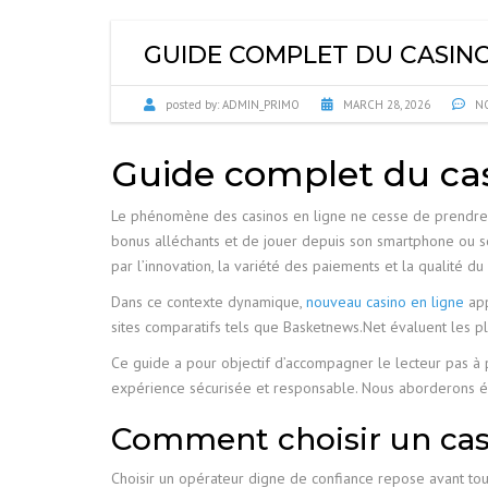
GUIDE COMPLET DU CASINO
posted by:
ADMIN_PRIMO
MARCH 28, 2026
NO
Guide complet du cas
Le phénomène des casinos en ligne ne cesse de prendre de
bonus alléchants et de jouer depuis son smartphone ou s
par l’innovation, la variété des paiements et la qualité du 
Dans ce contexte dynamique,
nouveau casino en ligne
app
sites comparatifs tels que Basketnews.Net évaluent les pl
Ce guide a pour objectif d’accompagner le lecteur pas à 
expérience sécurisée et responsable. Nous aborderons éga
Comment choisir un casi
Choisir un opérateur digne de confiance repose avant tout 