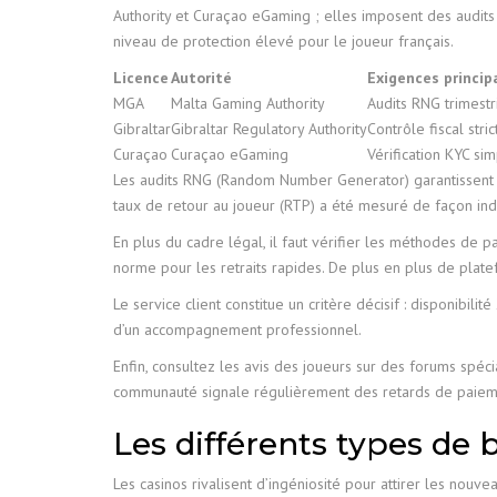
Authority et Curaçao eGaming ; elles imposent des audits 
niveau de protection élevé pour le joueur français.
Licence
Autorité
Exigences princip
MGA
Malta Gaming Authority
Audits RNG trimestr
Gibraltar
Gibraltar Regulatory Authority
Contrôle fiscal str
Curaçao
Curaçao eGaming
Vérification KYC si
Les audits RNG (Random Number Generator) garantissent l’
taux de retour au joueur (RTP) a été mesuré de façon in
En plus du cadre légal, il faut vérifier les méthodes de 
norme pour les retraits rapides. De plus en plus de plat
Le service client constitue un critère décisif : disponibi
d’un accompagnement professionnel.
Enfin, consultez les avis des joueurs sur des forums spéci
communauté signale régulièrement des retards de paieme
Les différents types de
Les casinos rivalisent d’ingéniosité pour attirer les nouv