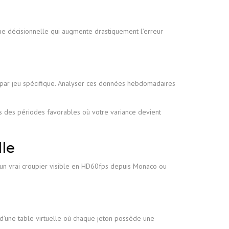
igue décisionnelle qui augmente drastiquement l’erreur
) par jeu spécifique. Analyser ces données hebdomadaires
s des périodes favorables où votre variance devient
lle
c un vrai croupier visible en HD60fps depuis Monaco ou
d’une table virtuelle où chaque jeton possède une