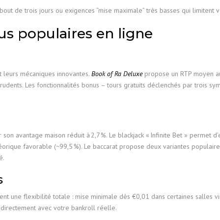
bout de trois jours ou exigences “mise maximale” très basses qui limitent v
lus populaires en ligne
et leurs mécaniques innovantes.
Book of Ra Deluxe
propose un RTP moyen au
prudents. Les fonctionnalités bonus – tours gratuits déclenchés par trois 
son avantage maison réduit à 2,7 %. Le blackjack « Infinite Bet » permet 
théorique favorable (~99,5 %). Le baccarat propose deux variantes populair
é.
s
ent une flexibilité totale : mise minimale dès €0,01 dans certaines salles
z directement avec votre bankroll réelle.