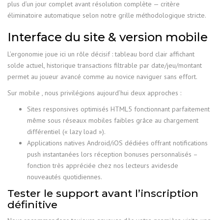
plus d’un jour complet avant résolution complète — critère
éliminatoire automatique selon notre grille méthodologique stricte.
Interface du site & version mobile
L’ergonomie joue ici un rôle décisif : tableau bord clair affichant
solde actuel, historique transactions filtrable par date/jeu/montant
permet au joueur avancé comme au novice naviguer sans effort.
Sur mobile , nous privilégions aujourd’hui deux approches :
Sites responsives optimisés HTML5 fonctionnant parfaitement
même sous réseaux mobiles faibles grâce au chargement
différentiel (« lazy load »).
Applications natives Android/iOS dédiées offrant notifications
push instantanées lors réception bonuses personnalisés –
fonction très appréciée chez nos lecteurs avidesde
nouveautés quotidiennes.​
Tester le support avant l’inscription
définitive