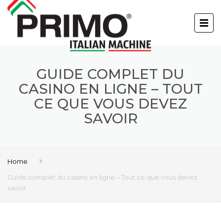
GUIDE COMPLET DU
CASINO EN LIGNE – TOUT
CE QUE VOUS DEVEZ
SAVOIR
Home
Guide complet du casino en ligne – Tout ce que vous devez
savoir