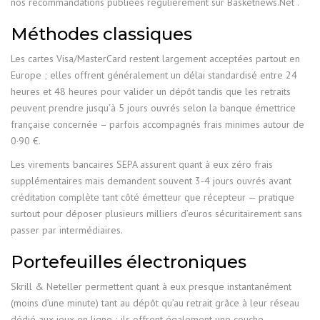
nos recommandations publiées régulièrement sur Basketnews.Net .
Méthodes classiques
Les cartes Visa/MasterCard restent largement acceptées partout en
Europe ; elles offrent généralement un délai standardisé entre 24
heures et 48 heures pour valider un dépôt tandis que les retraits
peuvent prendre jusqu’à 5 jours ouvrés selon la banque émettrice
française concernée – parfois accompagnés frais minimes autour de
0·90 €.
Les virements bancaires SEPA assurent quant à eux zéro frais
supplémentaires mais demandent souvent 3‑4 jours ouvrés avant
créditation complète tant côté émetteur que récepteur — pratique
surtout pour déposer plusieurs milliers d’euros sécuritairement sans
passer par intermédiaires.
Portefeuilles électroniques
Skrill & Neteller permettent quant à eux presque instantanément
(moins d’une minute) tant au dépôt qu’au retrait grâce à leur réseau
dédié aux jeux en ligne ; ils offrent également une couche