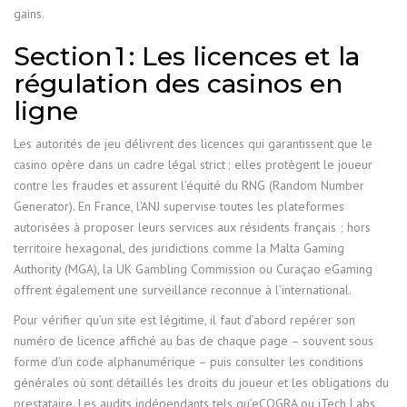
gains.
Section 1 : Les licences et la
régulation des casinos en
ligne
Les autorités de jeu délivrent des licences qui garantissent que le
casino opère dans un cadre légal strict ; elles protègent le joueur
contre les fraudes et assurent l’équité du RNG (Random Number
Generator). En France, l’ANJ supervise toutes les plateformes
autorisées à proposer leurs services aux résidents français ; hors
territoire hexagonal, des juridictions comme la Malta Gaming
Authority (MGA), la UK Gambling Commission ou Curaçao eGaming
offrent également une surveillance reconnue à l’international.
Pour vérifier qu’un site est légitime, il faut d’abord repérer son
numéro de licence affiché au bas de chaque page – souvent sous
forme d’un code alphanumérique – puis consulter les conditions
générales où sont détaillés les droits du joueur et les obligations du
prestataire. Les audits indépendants tels qu’eCOGRA ou iTech Labs