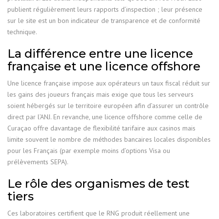
publient régulièrement leurs rapports d’inspection ; leur présence
sur le site est un bon indicateur de transparence et de conformité
technique.
La différence entre une licence
française et une licence offshore
Une licence française impose aux opérateurs un taux fiscal réduit sur
les gains des joueurs français mais exige que tous les serveurs
soient hébergés sur le territoire européen afin d’assurer un contrôle
direct par l’ANJ. En revanche, une licence offshore comme celle de
Curaçao offre davantage de flexibilité tarifaire aux casinos mais
limite souvent le nombre de méthodes bancaires locales disponibles
pour les Français (par exemple moins d’options Visa ou
prélèvements SEPA).
Le rôle des organismes de test
tiers
Ces laboratoires certifient que le RNG produit réellement une