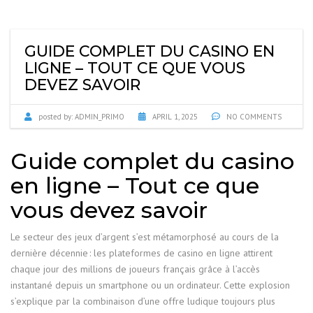
GUIDE COMPLET DU CASINO EN
LIGNE – TOUT CE QUE VOUS
DEVEZ SAVOIR
posted by:
ADMIN_PRIMO
APRIL 1, 2025
NO COMMENTS
Guide complet du casino
en ligne – Tout ce que
vous devez savoir
Le secteur des jeux d’argent s’est métamorphosé au cours de la
dernière décennie : les plateformes de casino en ligne attirent
chaque jour des millions de joueurs français grâce à l’accès
instantané depuis un smartphone ou un ordinateur. Cette explosion
s’explique par la combinaison d’une offre ludique toujours plus