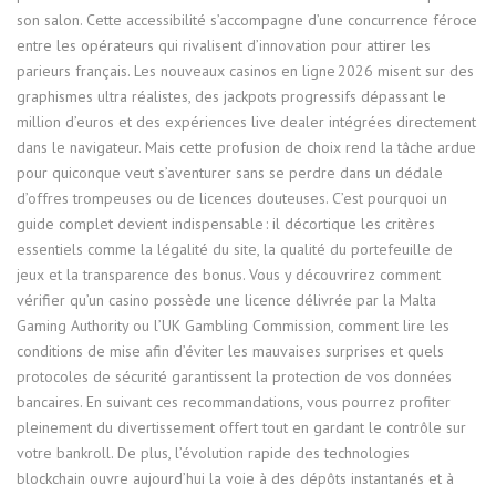
son salon. Cette accessibilité s’accompagne d’une concurrence féroce
entre les opérateurs qui rivalisent d’innovation pour attirer les
parieurs français. Les nouveaux casinos en ligne 2026 misent sur des
graphismes ultra réalistes, des jackpots progressifs dépassant le
million d’euros et des expériences live dealer intégrées directement
dans le navigateur. Mais cette profusion de choix rend la tâche ardue
pour quiconque veut s’aventurer sans se perdre dans un dédale
d’offres trompeuses ou de licences douteuses. C’est pourquoi un
guide complet devient indispensable : il décortique les critères
essentiels comme la légalité du site, la qualité du portefeuille de
jeux et la transparence des bonus. Vous y découvrirez comment
vérifier qu’un casino possède une licence délivrée par la Malta
Gaming Authority ou l’UK Gambling Commission, comment lire les
conditions de mise afin d’éviter les mauvaises surprises et quels
protocoles de sécurité garantissent la protection de vos données
bancaires. En suivant ces recommandations, vous pourrez profiter
pleinement du divertissement offert tout en gardant le contrôle sur
votre bankroll. De plus, l’évolution rapide des technologies
blockchain ouvre aujourd’hui la voie à des dépôts instantanés et à