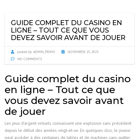
GUIDE COMPLET DU CASINO EN
LIGNE – TOUT CE QUE VOUS
DEVEZ SAVOIR AVANT DE JOUER
posted by:
ADMIN_PRIMO
NOVEMBER 25, 2025
NO COMMENTS
Guide complet du casino
en ligne – Tout ce que
vous devez savoir avant
de jouer
Les jeux d’argent virtuels connaissent une explosion sans précédent
depuis le début des années vingt‑et‑un. En quelques clics, le joueur
peut accéder à des centaines de tables et de machines sans quitter