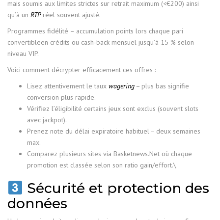
mais soumis aux limites strictes sur retrait maximum (<€200) ainsi
qu’à un
RTP
réel souvent ajusté.
Programmes fidélité – accumulation points lors chaque pari
convertibleen crédits ou cash‑back mensuel jusqu’à 15 % selon
niveau VIP.
Voici comment décrypter efficacement ces offres :
Lisez attentivement le taux
wagering
– plus bas signifie
conversion plus rapide.
Vérifiez l’éligibilité certains jeux sont exclus (souvent slots
avec jackpot).
Prenez note du délai expiratoire habituel – deux semaines
max.
Comparez plusieurs sites via Basketnews.Net où chaque
promotion est classée selon son ratio gain/effort.\
Sécurité et protection des
données