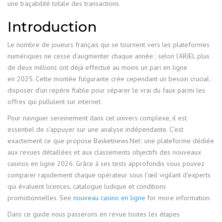
une traçabilité totale des transactions.
Introduction
Le nombre de joueurs français qui se tournent vers les plateformes
numériques ne cesse d’augmenter chaque année ; selon l’ARJEL plus
de deux millions ont déjà effectué au moins un pari en ligne
en 2025. Cette montée fulgurante crée cependant un besoin crucial :
disposer d’un repère fiable pour séparer le vrai du faux parmi les
offres qui pullulent sur internet.
Pour naviguer sereinement dans cet univers complexe, il est
essentiel de s’appuyer sur une analyse indépendante. C’est
exactement ce que propose Basketnews.Net : une plateforme dédiée
aux revues détaillées et aux classements objectifs des nouveaux
casinos en ligne 2026. Grâce à ses tests approfondis vous pouvez
comparer rapidement chaque opérateur sous l’œil vigilant d’experts
qui évaluent licences, catalogue ludique et conditions
promotionnelles. See
nouveau casino en ligne
for more information.
Dans ce guide nous passerons en revue toutes les étapes