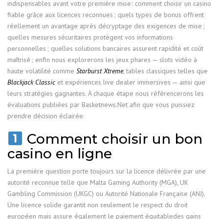
indispensables avant votre première mise : comment choisir un casino
fiable grâce aux licences reconnues ; quels types de bonus offrent
réellement un avantage après décryptage des exigences de mise ;
quelles mesures sécuritaires protègent vos informations
personnelles ; quelles solutions bancaires assurent rapidité et coût
maîtrisé ; enfin nous explorerons les jeux phares — slots vidéo à
haute volatilité comme
Starburst Xtreme
, tables classiques telles que
Blackjack Classic
et expériences live dealer immersives — ainsi que
leurs stratégies gagnantes. À chaque étape nous référencerons les
évaluations publiées par Basketnews.Net afin que vous puissiez
prendre décision éclairée.
Comment choisir un bon
casino en ligne
La première question porte toujours sur la licence délivrée par une
autorité reconnue telle que Malta Gaming Authority (MGA), UK
Gambling Commission (UKGC) ou Autorité Nationale Française (ANJ).
Une licence solide garantit non seulement le respect du droit
européen mais assure également le paiement équitabledes gains