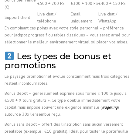
Bonus bienvenue
€500 + 200 FS
€300 + 100 FS
€400 + 150 FS
(€)
Live chat /
Email
Live chat /
Support client
téléphone
uniquement
WhatsApp
En combinant ces points avec votre style personnel – préférence
pour jackpot progressif ou tables classiques – vous serez armé pour
sélectionner le meilleur environnement virtuel où placer vos mises.
Les types de bonus et
promotions
Le paysage promotionnel évolue constamment mais trois catégories
restent incontournables.
Bonus dépôt – généralement exprimé sous forme « 100 % jusqu’à
€500 + X tours gratuits ». Ce type double immédiatement votre
capital mais impose souvent une exigence minimale (
wagering
)
autourde 30x l’ensemble reçu.
Bonus sans dépôt – offert dès l’inscription sans aucun versement
préalable (exemple : €10 gratuits). Idéal pour tester le portefeuille