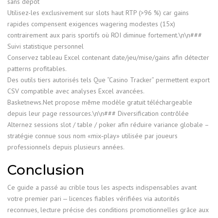
sans dépôt
Utilisez-les exclusivement sur slots haut RTP (>96 %) car gains
rapides compensent exigences wagering modestes (15x)
contrairement aux paris sportifs où ROI diminue fortement.\n\n###
Suivi statistique personnel
Conservez tableau Excel contenant date/jeu/mise/gains afin détecter
patterns profitables.
Des outils tiers autorisés tels Que “Casino Tracker” permettent export
CSV compatible avec analyses Excel avancées.
Basketnews.Net propose même modèle gratuit téléchargeable
depuis leur page ressources.\n\n### Diversification contrôlée
Alternez sessions slot / table / poker afin réduire variance globale –
stratégie connue sous nom «mix‑play» utilisée par joueurs
professionnels depuis plusieurs années.
Conclusion
Ce guide a passé au crible tous les aspects indispensables avant
votre premier pari — licences fiables vérifiées via autorités
reconnues, lecture précise des conditions promotionnelles grâce aux