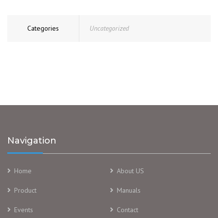
Categories
Uncategorized
Navigation
Home
About US
Product
Manuals
Events
Contact