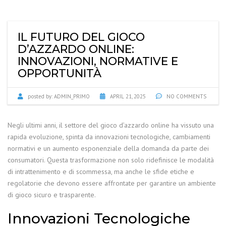
IL FUTURO DEL GIOCO
D’AZZARDO ONLINE:
INNOVAZIONI, NORMATIVE E
OPPORTUNITÀ
posted by:
ADMIN_PRIMO
APRIL 21, 2025
NO COMMENTS
Negli ultimi anni, il settore del gioco d’azzardo online ha vissuto una
rapida evoluzione, spinta da innovazioni tecnologiche, cambiamenti
normativi e un aumento esponenziale della domanda da parte dei
consumatori. Questa trasformazione non solo ridefinisce le modalità
di intrattenimento e di scommessa, ma anche le sfide etiche e
regolatorie che devono essere affrontate per garantire un ambiente
di gioco sicuro e trasparente.
Innovazioni Tecnologiche