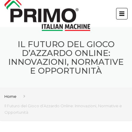
IL FUTURO DEL GIOCO
D’AZZARDO ONLINE:
INNOVAZIONI, NORMATIVE
E OPPORTUNITÀ
Home
Il Futuro del Gioco d’Azzardo Online: Innovazioni, Normative e
Opportunità