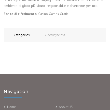
tecnologica, ma anche un impegno etico e sociale volto a creare un
ambiente di gioco più sicuro, responsabile e divertente per tutti.
Fonte di riferimento:
Casino Games Gratis
Categories
Uncategorized
Navigation
Home
About US