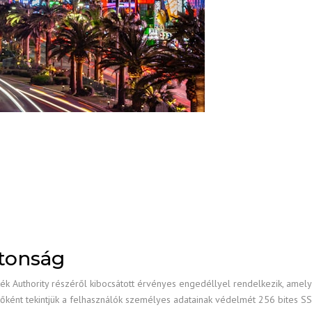
ztonság
 Authority részéről kibocsátott érvényes engedéllyel rendelkezik, amely g
ként tekintjük a felhasználók személyes adatainak védelmét 256 bites SSL 