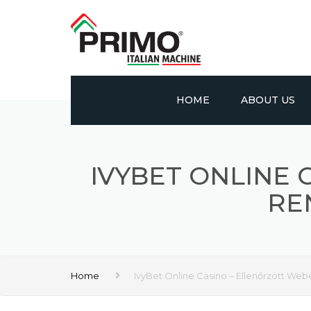
HOME
ABOUT US
PROFILE
IVYBET ONLINE 
VISION AND MIS
RE
CERTIFICATES
Home
IvyBet Online Casino – Ellenőrzött We