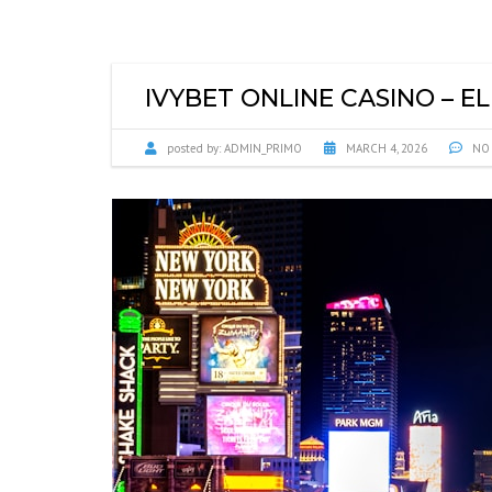
IVYBET ONLINE CASINO –
posted by:
ADMIN_PRIMO
MARCH 4, 2026
NO