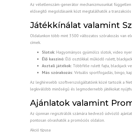
Az véletlenszám-generátor mechanizmusunkat független a
elősegítő megoldásaink közt megtalálhatók a tranzakciós l
Játékkínálat valamint Sz
Oldalunkon több mint 3500 változatos szórakozás van elér
címek.
Slotok:
Hagyományos gyümölcs slotok, video nyerő
Élő kaszinó:
Élő osztókkal működő rulett, blackjac
Asztali játékok:
Többféle rulett fajta, blackjack 
Más szórakozás:
Virtuális sportfogadás, bingo, k
Az leghíresebb szoftverszolgáltatóink közé tartozik a Ne
legkiválóbb minőségű és legmodernebb játékokat nyújtha
Ajánlatok valamint Pro
Az újonnan regisztrálók számára kedvező üdvözlő ajánlato
pontosan olvashatók a promóciós oldalon.
Akció típusa