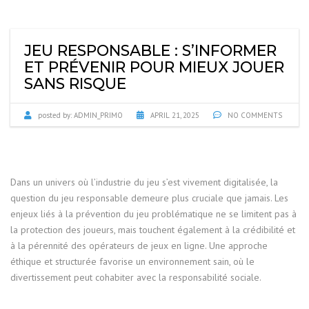
JEU RESPONSABLE : S’INFORMER
ET PRÉVENIR POUR MIEUX JOUER
SANS RISQUE
posted by:
ADMIN_PRIMO
APRIL 21, 2025
NO COMMENTS
Dans un univers où l’industrie du jeu s’est vivement digitalisée, la
question du jeu responsable demeure plus cruciale que jamais. Les
enjeux liés à la prévention du jeu problématique ne se limitent pas à
la protection des joueurs, mais touchent également à la crédibilité et
à la pérennité des opérateurs de jeux en ligne. Une approche
éthique et structurée favorise un environnement sain, où le
divertissement peut cohabiter avec la responsabilité sociale.