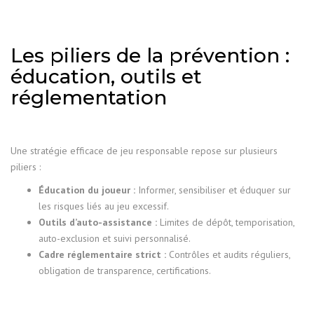
Les piliers de la prévention :
éducation, outils et
réglementation
Une stratégie efficace de jeu responsable repose sur plusieurs
piliers :
Éducation du joueur :
Informer, sensibiliser et éduquer sur
les risques liés au jeu excessif.
Outils d’auto-assistance :
Limites de dépôt, temporisation,
auto-exclusion et suivi personnalisé.
Cadre réglementaire strict :
Contrôles et audits réguliers,
obligation de transparence, certifications.