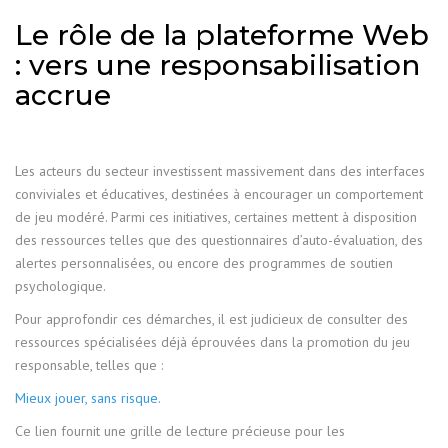
Le rôle de la plateforme Web
: vers une responsabilisation
accrue
Les acteurs du secteur investissent massivement dans des interfaces
conviviales et éducatives, destinées à encourager un comportement
de jeu modéré. Parmi ces initiatives, certaines mettent à disposition
des ressources telles que des questionnaires d’auto-évaluation, des
alertes personnalisées, ou encore des programmes de soutien
psychologique.
Pour approfondir ces démarches, il est judicieux de consulter des
ressources spécialisées déjà éprouvées dans la promotion du jeu
responsable, telles que :
Mieux jouer, sans risque.
Ce lien fournit une grille de lecture précieuse pour les