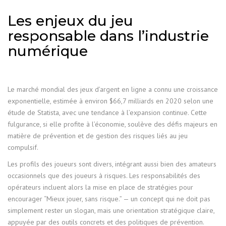
Les enjeux du jeu
responsable dans l’industrie
numérique
Le marché mondial des jeux d’argent en ligne a connu une croissance
exponentielle, estimée à environ
$66,7 milliards en 2020
selon une
étude de Statista, avec une tendance à l’expansion continue. Cette
fulgurance, si elle profite à l’économie, soulève des défis majeurs en
matière de prévention et de gestion des risques liés au jeu
compulsif.
Les profils des joueurs sont divers, intégrant aussi bien des amateurs
occasionnels que des joueurs à risques. Les responsabilités des
opérateurs incluent alors la mise en place de stratégies pour
encourager “Mieux jouer, sans risque.” — un concept qui ne doit pas
simplement rester un slogan, mais une orientation stratégique claire,
appuyée par des outils concrets et des politiques de prévention.