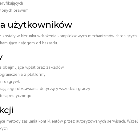
eryfikujących
owionych prawem
na użytkowników
zostały w kierunku wdrożenia kompleksowych mechanizmów chroniących d
 hamujące nałogom od hazardu.
y
e obejmujące wpłat oraz zakładów
graniczenia z platformy
e rozgrywki
ającego obstawiania dotyczący wszelkich graczy
 terapeutycznego
cji
ące metody zasilania kont klientów przez autoryzowanych serwisach. Wsz
wych.