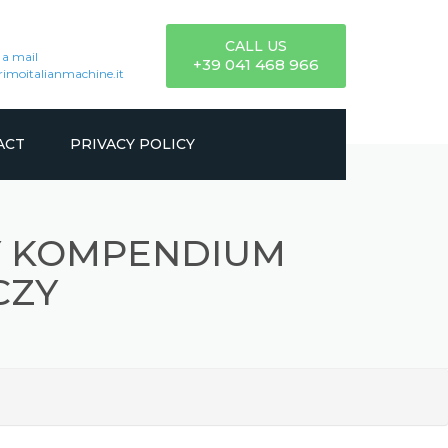
CALL US
 a mail
+39 041 468 966
imoitalianmachine.it
ACT
PRIVACY POLICY
Y KOMPENDIUM
CZY