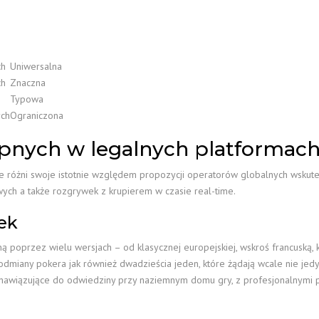
ch
Uniwersalna
ch
Znaczna
Typowa
ych
Ograniczona
ępnych w legalnych platformac
ne różni swoje istotnie względem propozycji operatorów globalnych wskut
ch a także rozgrywek z krupierem w czasie real-time.
ek
zaną poprzez wielu wersjach – od klasycznej europejskiej, wskroś francusk
dmiany pokera jak również dwadzieścia jeden, które żądają wcale nie jedy
e nawiązujące do odwiedziny przy naziemnym domu gry, z profesjonalnym