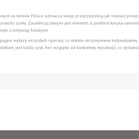
ch na terenie Polsce odznacza swoje przejrzystością jak również przejrz
ysokości zysku. Zasadniczą danymi jest element, iż podmiot kasyna samois
oje z instytucją fiskalnym.
ące wykazy wszystkich operacji, co ułatwia utrzymywanie indywidualnej ew
atkiem jest każda zysk, bez względu od konkretnej wysokości, co dystan