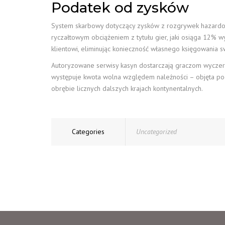
Podatek od zysków
System skarbowy dotyczący zysków z rozgrywek hazardowy
ryczałtowym obciążeniem z tytułu gier, jaki osiąga 12% w
klientowi, eliminując konieczność własnego księgowania sw
Autoryzowane serwisy kasyn dostarczają graczom wyczerpuj
występuje kwota wolna względem należności – objęta pod
obrębie licznych dalszych krajach kontynentalnych.
Categories
Uncategorized