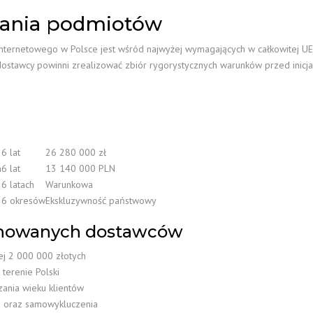
wania podmiotów
 internetowego w Polsce jest wśród najwyżej wymagających w całkowitej U
ostawcy powinni zrealizować zbiór rygorystycznych warunków przed inicjacj
6 lat
26 280 000 zł
n
6 lat
13 140 000 PLN
6 latach
Warunkowa
6 okresów
Ekskluzywność państwowy
onowanych dostawców
j 2 000 000 złotych
terenie Polski
ania wieku klientów
i oraz samowykluczenia