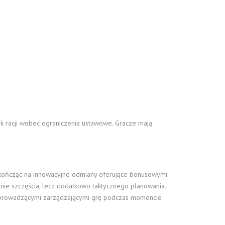
h
ek racji wobec ograniczenia ustawowe. Gracze mają
ą, kończąc na innowacyjne odmiany oferujące bonusowymi
nie szczęścia, lecz dodatkowo taktycznego planowania.
i prowadzącymi zarządzającymi grę podczas momencie