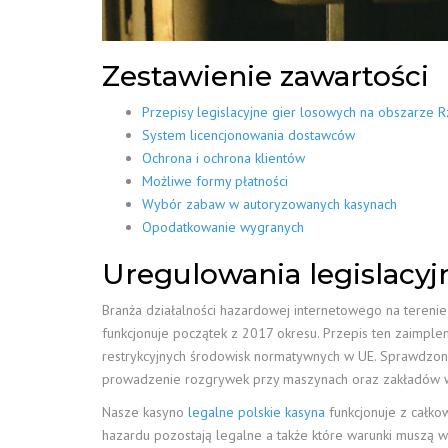
Zestawienie zawartości
Przepisy legislacyjne gier losowych na obszarze R
System licencjonowania dostawców
Ochrona i ochrona klientów
Możliwe formy płatności
Wybór zabaw w autoryzowanych kasynach
Opodatkowanie wygranych
Uregulowania legislacyj
Branża działalności hazardowej internetowego na terenie
funkcjonuje początek z 2017 okresu. Przepis ten zaimple
restrykcyjnych środowisk normatywnych w UE. Sprawdzon
prowadzenie rozgrywek przy maszynach oraz zakładów w
Nasze kasyno
legalne polskie kasyna
funkcjonuje z całkow
hazardu pozostają legalne a także które warunki muszą w