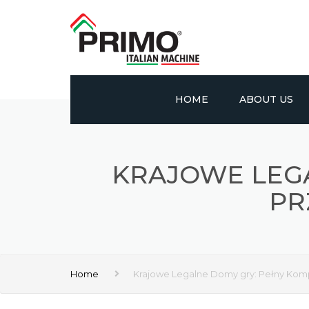
HOME
ABOUT US
PROFILE
KRAJOWE LEG
VISION AND MIS
PR
CERTIFICATES
Home
Krajowe Legalne Domy gry: Pełny Kom