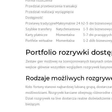
Forma rozliczenia
Przedział przetworzenia transakcji
Przedział realizacji wyciągnięcia
Dostępność
Przelewy tradycyjne
Maksymalnie 24 h
2-5 dni biznesowy
Szybkie transfery
Natychmiastowa
1-3 dni biznesowy
Karty płatnicze
Momentalna
3-7 dni pracujących
Portfele wirtualne
Momentalna
1-2 dób biznesow
Portfolio rozrywki dost
Zestaw gier możliwej na licencjonowanych kasynach onli
wejście głównie wszystkim względem rozgrywek kasynowy
Rodzaje możliwych rozgryw
Koło fortuny stanowi najbardziej lubianą grupą, dostarc
możliwościami. Rozgrywki karciane obejmują różnorodne o
Dział rozgrywek na live dostarcza realne doświadczeni
bieżącym.