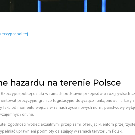
zeczypospolitej
ne hazardu na terenie Polsce
 Rzeczypospolitej działa w ramach podstawie przepisów o rozgrywkach szc
mentował precyzyjne granice legislacyjne dotyczące funkcjonowania kasyn 
y fakt: od momentu wejścia w ramach życie nowych norm, państwowy wyłą
zajemnych online.
itej zgodności wobec aktualnymi przepisami, oferując klientom przejrzyste 
ypełniać uprawnieni podmioty działający w ramach terytorium Polski.