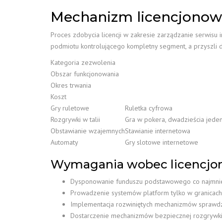
Mechanizm licencjono
Proces zdobycia licencji w zakresie zarządzanie serwisu
podmiotu kontrolującego kompletny segment, a przyszli d
Kategoria zezwolenia
Obszar funkcjonowania
Okres trwania
Koszt
Gry ruletowe
Ruletka cyfrowa
Rozgrywki w talii
Gra w pokera, dwadzieścia jede
Obstawianie wzajemnych
Stawianie internetowa
Automaty
Gry slotowe internetowe
Wymagania wobec licencj
Dysponowanie funduszu podstawowego co najmnie
Prowadzenie systemów platform tylko w granicach 
Implementacja rozwiniętych mechanizmów sprawdz
Dostarczenie mechanizmów bezpiecznej rozgrywk