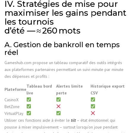
IV. Stratégies de mise pour
maximiser les gains pendant
les tournois
d’été — ≈ 260 mots
A. Gestion de bankroll en temps
réel
Gameshub.com propose un tableau comparatif des outils intégrés
aux plateformes partenaires permettant un suivi minute par minute
des dépenses et profits :
Tableau bord
Alertes limite
Historique export
Plateforme
live
perte
CSV
CasinoX
BetZone
VirtualPlay
Utiliser ces fonctions aide à éviter le
tilt
– état émotionnel qui
pousse à miser impulsivement – surtout lorsqu’on joue pendant