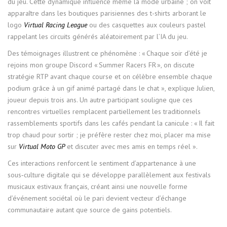
du jeu. Cette dynamique influence même la mode urbaine ; on voit
apparaître dans les boutiques parisiennes des t-shirts arborant le
logo
Virtual Racing League
ou des casquettes aux couleurs pastel
rappelant les circuits générés aléatoirement par l’IA du jeu.
Des témoignages illustrent ce phénomène : « Chaque soir d’été je
rejoins mon groupe Discord « Summer Racers FR », on discute
stratégie RTP avant chaque course et on célèbre ensemble chaque
podium grâce à un gif animé partagé dans le chat », explique Julien,
joueur depuis trois ans. Un autre participant souligne que ces
rencontres virtuelles remplacent partiellement les traditionnels
rassemblements sportifs dans les cafés pendant la canicule : « Il fait
trop chaud pour sortir ; je préfère rester chez moi, placer ma mise
sur
Virtual Moto GP
et discuter avec mes amis en temps réel ».
Ces interactions renforcent le sentiment d’appartenance à une
sous‑culture digitale qui se développe parallèlement aux festivals
musicaux estivaux français, créant ainsi une nouvelle forme
d’événement sociétal où le pari devient vecteur d’échange
communautaire autant que source de gains potentiels.