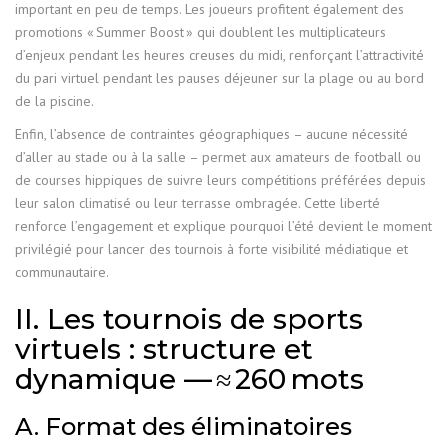
important en peu de temps. Les joueurs profitent également des
promotions « Summer Boost » qui doublent les multiplicateurs
d’enjeux pendant les heures creuses du midi, renforçant l’attractivité
du pari virtuel pendant les pauses déjeuner sur la plage ou au bord
de la piscine.
Enfin, l’absence de contraintes géographiques – aucune nécessité
d’aller au stade ou à la salle – permet aux amateurs de football ou
de courses hippiques de suivre leurs compétitions préférées depuis
leur salon climatisé ou leur terrasse ombragée. Cette liberté
renforce l’engagement et explique pourquoi l’été devient le moment
privilégié pour lancer des tournois à forte visibilité médiatique et
communautaire.
II. Les tournois de sports
virtuels : structure et
dynamique — ≈ 260 mots
A. Format des éliminatoires