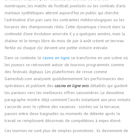
numériques, les matchs de football pixelisés ou les combats d’arts
martiaux synthétiques attirent aujourd’hui un public qui cherche
l’adrénaline d’un pari sans les contraintes météorologiques ou les
horaires des championnats réels. Cette dynamique s’inscrit dans la
continuité d’une évolution amorcée il y a quelques années, mais la
chaleur et le temps libre du mois de juin à août créent un terreau
fertile où chaque clic devient une petite victoire estivale.
Dans ce contexte, le
casino en ligne
se transforme en une scène où
les joueurs se retrouvent autour de tournois programmés comme
des festivals digitaux. Les plateformes de revue comme
Gameshub.com analysent quotidiennement les performances des
opérateurs et publient des
casino en ligne avis
détaillés qui guident
les parieurs vers les meilleures offres saisonnières. Le deuxième
paragraphe montre déjà comment l’accès instantané aux jeux virtuels
s’accorde avec le rythme des vacances : soirées sur la terrasse,
pauses entre deux baignades ou moments de détente après le
travail se remplissent désormais de compétitions à enjeu élevé.
Ces tournois ne sont plus de simples promotions ; ils deviennent de