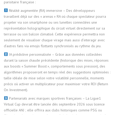
parisitaire française :
Réalité augmentée (RA) immersive – Des développeurs
travaillent déjà sur des « arenas » RA où chaque spectateur pourra
projeter via son smartphone ou ses lunettes connectées une
représentation holographique du circuit virtuel directement sur sa
terrasse ou son balcon climatisé. Cette expérience permettra non
seulement de visualiser chaque virage mais aussi d’interagir avec
d’autres fans via emojis flottants synchronisés au rythme du jeu.
IA prédictive personnalisée – Grâce aux données collectées
durant la saison chaude précédente (historique des mises, réponses
aux boosts « Summer Boost », comportements sous pression), des
algorithmes proposeront en temps réel des suggestions optimisées :
taille idéale de mise selon votre volatilité personnelle, moments
précis où activer un multiplicateur pour maximiser votre ROI (Return
On Investment).
Partenariats avec marques sportives françaises – La Ligue1
Virtual Cup devrait être lancée dès septembre 2026 sous licence
officielle ANJ ; elle offrira aux clubs historiques comme PSG ou