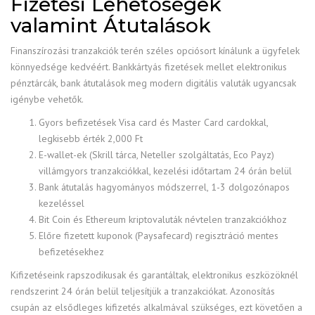
Fizetési Lehetőségek
valamint Átutalások
Finanszírozási tranzakciók terén széles opciósort kínálunk a ügyfelek
könnyedsége kedvéért. Bankkártyás fizetések mellet elektronikus
pénztárcák, bank átutalások meg modern digitális valuták ugyancsak
igénybe vehetők.
Gyors befizetések Visa card és Master Card cardokkal,
legkisebb érték 2,000 Ft
E-wallet-ek (Skrill tárca, Neteller szolgáltatás, Eco Payz)
villámgyors tranzakciókkal, kezelési időtartam 24 órán belül
Bank átutalás hagyományos módszerrel, 1-3 dolgozónapos
kezeléssel
Bit Coin és Ethereum kriptovaluták névtelen tranzakciókhoz
Előre fizetett kuponok (Paysafecard) regisztráció mentes
befizetésekhez
Kifizetéseink rapszodikusak és garantáltak, elektronikus eszközöknél
rendszerint 24 órán belül teljesítjük a tranzakciókat. Azonosítás
csupán az elsődleges kifizetés alkalmával szükséges, ezt követően a