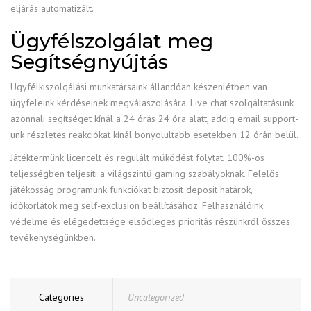
eljárás automatizált.
Ügyfélszolgálat meg
Segítségnyújtás
Ügyfélkiszolgálási munkatársaink állandóan készenlétben van
ügyfeleink kérdéseinek megválaszolására. Live chat szolgáltatásunk
azonnali segítséget kínál a 24 órás 24 óra alatt, addig email support-
unk részletes reakciókat kínál bonyolultabb esetekben 12 órán belül.
Játéktermünk licencelt és regulált működést folytat, 100%-os
teljességben teljesíti a világszintű gaming szabályoknak. Felelős
játékosság programunk funkciókat biztosít deposit határok,
időkorlátok meg self-exclusion beállításához. Felhasználóink
védelme és elégedettsége elsődleges prioritás részünkről összes
tevékenységünkben.
Categories
Uncategorized