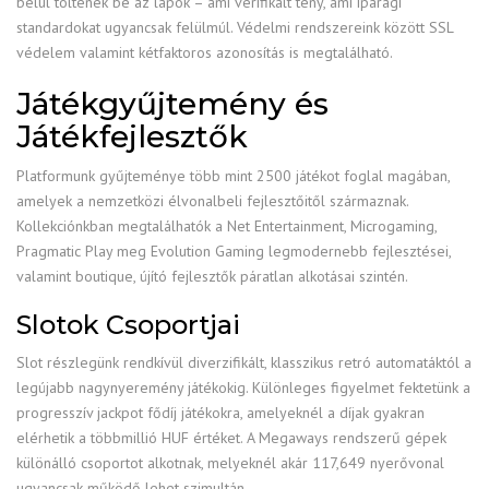
belül töltenek be az lapok – ami verifikált tény, ami iparági
standardokat ugyancsak felülmúl. Védelmi rendszereink között SSL
védelem valamint kétfaktoros azonosítás is megtalálható.
Játékgyűjtemény és
Játékfejlesztők
Platformunk gyűjteménye több mint 2500 játékot foglal magában,
amelyek a nemzetközi élvonalbeli fejlesztőitől származnak.
Kollekciónkban megtalálhatók a Net Entertainment, Microgaming,
Pragmatic Play meg Evolution Gaming legmodernebb fejlesztései,
valamint boutique, újító fejlesztők páratlan alkotásai szintén.
Slotok Csoportjai
Slot részlegünk rendkívül diverzifikált, klasszikus retró automatáktól a
legújabb nagynyeremény játékokig. Különleges figyelmet fektetünk a
progresszív jackpot fődíj játékokra, amelyeknél a díjak gyakran
elérhetik a többmillió HUF értéket. A Megaways rendszerű gépek
különálló csoportot alkotnak, melyeknél akár 117,649 nyerővonal
ugyancsak működő lehet szimultán.