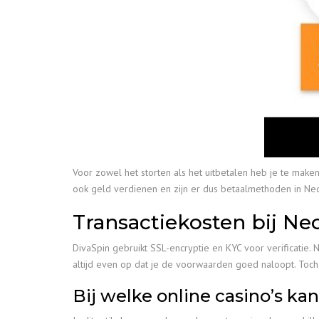
Voor zowel het storten als het uitbetalen heb je te make
ook geld verdienen en zijn er dus betaalmethoden in Ned
Transactiekosten bij Neo
DivaSpin gebruikt SSL-encryptie en KYC voor verificatie.
altijd even op dat je de voorwaarden goed naloopt. Toch 
Bij welke online casino’s kan