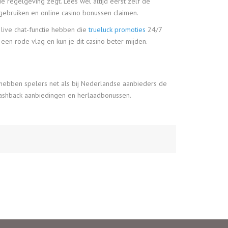
de regelgeving zegt. Lees wel altijd eerst zelf de
 gebruiken en online casino bonussen claimen.
live chat-functie hebben die
trueluck promoties
24/7
 een rode vlag en kun je dit casino beter mijden.
t hebben spelers net als bij Nederlandse aanbieders de
ashback aanbiedingen en herlaadbonussen.