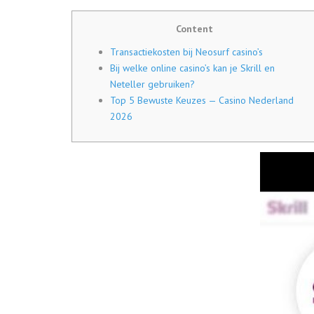
Content
Transactiekosten bij Neosurf casino’s
Bij welke online casino’s kan je Skrill en
Neteller gebruiken?
Top 5 Bewuste Keuzes — Casino Nederland
2026