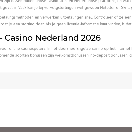
en zijn tussen buitenlandse casino sites en Nederlandse platforms, én wat 
 geval is. Vaak kan je bij vervolgstortingen wel gewoon Neteller of Skrill
betalingsmethoden en verwerken uitbetalingen snel. Controleer of ze een 
t je een storting doet. Als je geen licentie-informatie kunt vinden, is dat
 Casino Nederland 2026
voor online casinospelers. In het doorsnee Engelse casino op het interne
komende soorten bonussen zijn welkomstbonussen, no-deposit bonussen, c