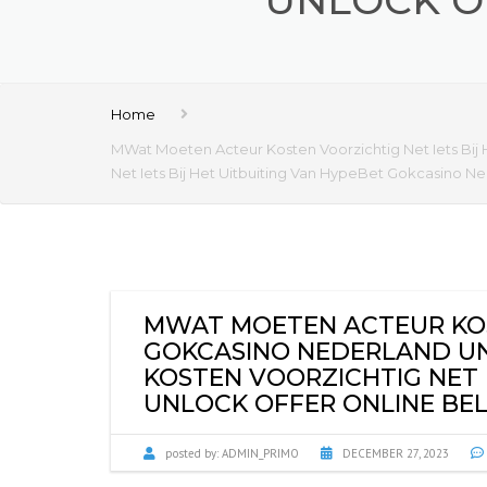
UNLOCK OF
Home
MWat Moeten Acteur Kosten Voorzichtig Net Iets Bij
Net Iets Bij Het Uitbuiting Van HypeBet Gokcasino Ne
MWAT MOETEN ACTEUR KOST
GOKCASINO NEDERLAND UN
KOSTEN VOORZICHTIG NET 
UNLOCK OFFER ONLINE BEL
posted by:
ADMIN_PRIMO
DECEMBER 27, 2023