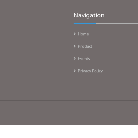
Navigation
Home
Product
Events
Privacy Policy