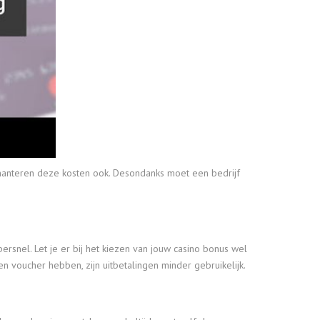
l hanteren deze kosten ook. Desondanks moet een bedrijf
rsnel. Let je er bij het kiezen van jouw casino bonus wel
 voucher hebben, zijn uitbetalingen minder gebruikelijk.