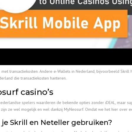
n met transactiekosten. Andere e-Wallets in Nederland, bijvoorbeeld Skril
erland die transactiekosten hanteren.
surf casino’s
 Nederlandse spelers waarderen de bekende opties zonder iDEAL, maar supe
zijn ze wel mogelijk en wel dankzij MyNeosurf. Omdat we het hier over een
 je Skrill en Neteller gebruiken?