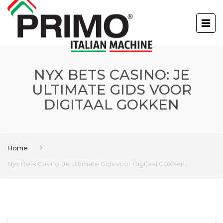
NYX BETS CASINO: JE
ULTIMATE GIDS VOOR
DIGITAAL GOKKEN
Home
Nyx Bets Casino: Je Ultimate Gids voor Digitaal Gokken