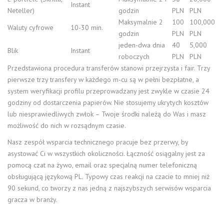
Instant
Neteller)
godzin
PLN
PLN
Maksymalnie 2
100
100,000
Waluty cyfrowe
10-30 min.
godzin
PLN
PLN
jeden-dwa dnia
40
5,000
Blik
Instant
roboczych
PLN
PLN
Przedstawiona procedura transferów stanowi przejrzysta i fair. Trzy
pierwsze trzy transfery w każdego m-cu są w pełni bezpłatne, a
system weryfikacji profilu przeprowadzany jest zwykle w czasie 24
godziny od dostarczenia papierów. Nie stosujemy ukrytych kosztów
lub niesprawiedliwych zwłok – Twoje środki należą do Was i masz
możliwość do nich w rozsądnym czasie.
Nasz zespół wsparcia technicznego pracuje bez przerwy, by
asystować Ci w wszystkich okoliczności. Łączność osiągalny jest za
pomocą czat na żywo, email oraz specjalną numer telefoniczną
obsługującą językową PL. Typowy czas reakcji na czacie to mniej niż
90 sekund, co tworzy z nas jedną z najszybszych serwisów wsparcia
gracza w branży.