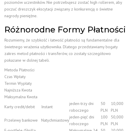
poziomów uczestników. Nie potrzebujesz zostać high rollerem, aby
poczuć dreszczyk ekscytacji związany z konkurencją o świetne
nagrody pieniężne.
Różnorodne Formy Płatności
Rozumiemy, że szybkość i łatwość płatności są fundamentalne dla
świetnego wrażenia użytkownika. Dlatego przedstawiamy bogaty
zakres metod płatności i transferów, co zostały szczegółowo
pokazane w dolnej tabeli.
Metoda Płatności
Czas Wpłaty
Termin Wypłaty
Najniższa Kwota
Maksymalna Kwota
jeden-trzy dni
50
10,000
Karty credit/debit
Instant
roboczego
PLN
PLN
jeden-pięć dni
100
50,000
Przelewy bankowe
Natychmiastowy
roboczego
PLN
PLN
E-portfele (Skrilla,
Maksymalnie 24
50
20,000