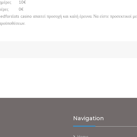
ημέρες
10€
μέρες
0€
dforslots casino απαιτεί προσοχή και καλή έρευνα. Να είστε προσεκτικοί με 
 προϋποθέσεων.
Navigation
Home