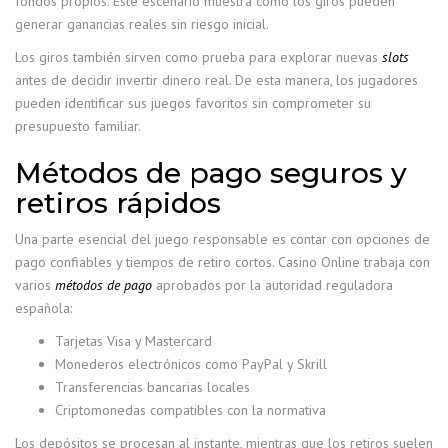
fondos propios. Este escenario muestra cómo los giros pueden
generar ganancias reales sin riesgo inicial.
Los giros también sirven como prueba para explorar nuevas
slots
antes de decidir invertir dinero real. De esta manera, los jugadores
pueden identificar sus juegos favoritos sin comprometer su
presupuesto familiar.
Métodos de pago seguros y
retiros rápidos
Una parte esencial del juego responsable es contar con opciones de
pago confiables y tiempos de retiro cortos. Casino Online trabaja con
varios
métodos de pago
aprobados por la autoridad reguladora
española:
Tarjetas Visa y Mastercard
Monederos electrónicos como PayPal y Skrill
Transferencias bancarias locales
Criptomonedas compatibles con la normativa
Los depósitos se procesan al instante, mientras que los retiros suelen