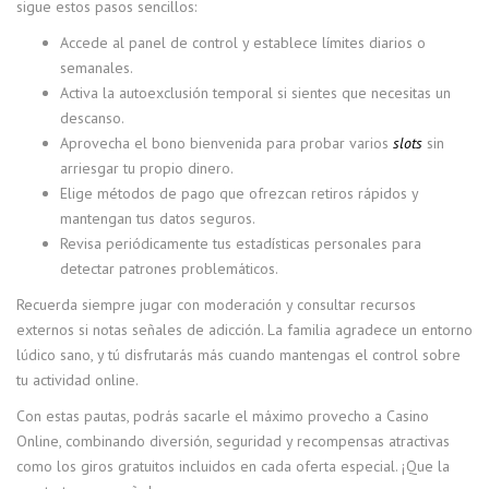
sigue estos pasos sencillos:
Accede al panel de control y establece límites diarios o
semanales.
Activa la autoexclusión temporal si sientes que necesitas un
descanso.
Aprovecha el bono bienvenida para probar varios
slots
sin
arriesgar tu propio dinero.
Elige métodos de pago que ofrezcan retiros rápidos y
mantengan tus datos seguros.
Revisa periódicamente tus estadísticas personales para
detectar patrones problemáticos.
Recuerda siempre jugar con moderación y consultar recursos
externos si notas señales de adicción. La familia agradece un entorno
lúdico sano, y tú disfrutarás más cuando mantengas el control sobre
tu actividad online.
Con estas pautas, podrás sacarle el máximo provecho a Casino
Online, combinando diversión, seguridad y recompensas atractivas
como los giros gratuitos incluidos en cada oferta especial. ¡Que la