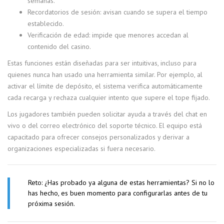
semanas.
Recordatorios de sesión: avisan cuando se supera el tiempo
establecido.
Verificación de edad: impide que menores accedan al
contenido del casino.
Estas funciones están diseñadas para ser intuitivas, incluso para
quienes nunca han usado una herramienta similar. Por ejemplo, al
activar el límite de depósito, el sistema verifica automáticamente
cada recarga y rechaza cualquier intento que supere el tope fijado.
Los jugadores también pueden solicitar ayuda a través del chat en
vivo o del correo electrónico del soporte técnico. El equipo está
capacitado para ofrecer consejos personalizados y derivar a
organizaciones especializadas si fuera necesario.
Reto: ¿Has probado ya alguna de estas herramientas? Si no lo
has hecho, es buen momento para configurarlas antes de tu
próxima sesión.