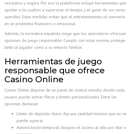
recreativa y segura. Por eso la plataforma incluye herramientas que
ayudan a los padres a supervisar el tiempo y el gasto de sus seres
queridos. Estas medidas evitan que el entretenimiento se convierta
en un problema financiero o emocional.
Además, la normativa española exige que los operadores ofrezcan
opciones de juego responsable. Cumplir con estas normas protege
tanto al jugador como a su entorno familiar.
Herramientas de juego
responsable que ofrece
Casino Online
Casino Online dispone de un panel de control sencillo donde cada
usuario puede activar filtros y límites personalizados. Entre las
opciones destacan:
Límite de depósito diario: fija una cantidad máxima que no se
puede superar.
Autoexclusión temporal: bloquea el acceso al sitio por días o