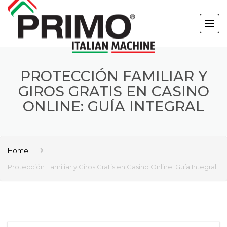
PROTECCIÓN FAMILIAR Y
GIROS GRATIS EN CASINO
ONLINE: GUÍA INTEGRAL
Home
Protección Familiar y Giros Gratis en Casino Online: Guía Integral