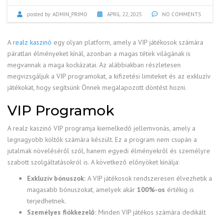
posted by:
ADMIN_PRIMO
APRIL 22, 2025
NO COMMENTS
A
realz kaszinó
egy olyan platform, amely a VIP játékosok számára
páratlan élményeket kínál, azonban a magas tétek világának is
megvannak a maga kockázatai. Az alábbiakban részletesen
megvizsgáljuk a VIP programokat, a kifizetési limiteket és az exkluzív
játékokat, hogy segítsünk Önnek megalapozott döntést hozni.
VIP Programok
A realz kaszinó VIP programja kiemelkedő jellemvonás, amely a
legnagyobb költők számára készült. Ez a program nem csupán a
jutalmak növeléséről szól, hanem egyedi élményekről és személyre
szabott szolgáltatásokról is. A következő előnyöket kínálja:
Exkluzív bónuszok:
A VIP játékosok rendszeresen élvezhetik a
magasabb bónuszokat, amelyek akár
100%-os
értékig is
terjedhetnek.
Személyes fiókkezelő:
Minden VIP játékos számára dedikált