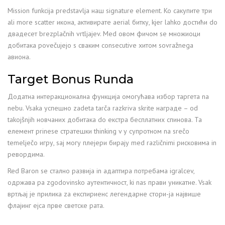
Mission funkcija predstavlja наш signature element. Ko сакупите три
ali more scatter икона, активирате aerial битку, kjer lahko достићи do
двадесет brezplačnih vrtljajev. Med овом фичом se множиоци
добитака povečujejo s сваким consecutive хитом sovražnega
авиона.
Target Bonus Runda
Додатна интеракционална функција омогућава избор таргета na
nebu. Vsaka успешно zadeta tarča razkriva skrite награде – od
takojšnjih новчаних добитака do екстра бесплатних спинова. Ta
елемент prinese стратешки thinking v у супротном na srečo
temelječo игру, saj могу плејери бирају med različnimi рисковима in
ревордима.
Red Baron se стално развија in адаптира потребама igralcev,
одржава pa zgodovinsko аутентичност, ki nas прави уникатне. Vsak
вртљај je прилика za експириенс легендарне стори-ја највише
флајинг ејса прве светске ратa.