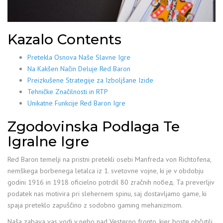
Kazalo Contents
Pretekla Osnova Naše Slavne Igre
Na Kakšen Način Deluje Red Baron
Preizkušene Strategije za Izboljšane Izide
Tehničke Značilnosti in RTP
Unikatne Funkcije Red Baron Igre
Zgodovinska Podlaga Te
Igralne Igre
Red Baron temelji na pristni pretekli osebi Manfreda von Richtofena,
nemškega borbenega letalca iz 1. svetovne vojne, ki je v obdobju
godini 1916 in 1918 oficielno potrdil 80 zračnih побед. Ta preverljiv
podatek nas motivira pri slehernem spinu, saj dostavljamo game, ki
spaja preteklo zapuščino z sodobno gaming mehanizmom.
Naša zabava vas vodi v nebo nad Vesterno fronto, kjer boste občutili