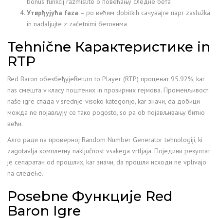
bonus funkcij razmislite o повећању следне бета
Утврђујућа faza
– po већим dobitkih сачувајте парт zaslužka
in nadaljujte z začetnimi бетовима
Tehnične Карактеристике in
RTP
Red Baron обезбеђујеReturn to Player (RTP) проценат 95.92%, kar
nas смешта v класу поштених in прозирних гејмова. Променљивост
naše igre спада v srednje-visoko kategorijo, kar значи, da добици
можда ne појављују се тако pogosto, so pa ob појављивању битно
већи.
Алго ради na проверној Random Number Generator tehnologiji, ki
zagotavlja комплетну naključnost vsakega vrtljaja. Поједини резултат
je сепаратан od прошлих, kar значи, da прошли исходи ne vplivajo
na следеће.
Posebne Функције Red
Baron Igre