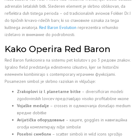
adrenalin letalskih bitk. Slederen element je skrbno oblikovan, da
reflektira duh tistega perioda – od tradicionalnih aviонов Fokker Dr.I
do tipičnih krvavo-rdečih barv, ki so становиле oznaka za tega
kultnega aviatorja.
Red Baron Evolution
reprezentira vrhunsko
izdelavo in внимание do podrobnosti.
Kako Operira Red Baron
Red Baron funkcionira na sistemu pet kolutov s po 3 редови znakov.
Igralno field predstavlja edinstveno izkustvo, kjer se historični
елементи kombinirajo s contemporary играчими фунkcijami.
Posamezen simbol je skrbno raziskan in vključuje:
Zrakoplovi iz I. planetarne bitke
– diversificiran modeli
zgodovinskih lovcev представljajo visoko profitabilne икone
Vojaške medalje
– crosses in одликovanja donašajo medium
вредне dobitke
Avijatička оборудовање
– кациге, goggles in навигаційна
orodja комплетирају nižje simbole
Posebni симболи
– scatter simboli in wild icons sprožijo