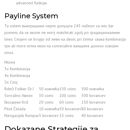
advanced funkcije
Payline System
Ta sistem выигрышних черти допушта 243 načinov za win, kar
pomeni, da se икone ne могу matchirati zgolj po традиционалним
lines. Спојevi se brojijo od леве ка desni, pri čemur свака kombinacija
три ali more истих икон na consecutive ваљцима доноси освојен
iznos.
Икона
3x Kombinacija
4x Kombinacija
5x Спој
Rdeči Fokker Dr.I
50 новчића
150 coins
500 новчића
Sovražno Авион
30 coins
100 coins
300 kovancev
Гвоздени Križ
20 coins
60 coins
150 kovancev
Pilot Čelada
10 новчића
30 kovancev
80 kovancev
Navigacijski Kompas
5 kovancev
15 coins
40 kovancev
Dokazane Strategije za