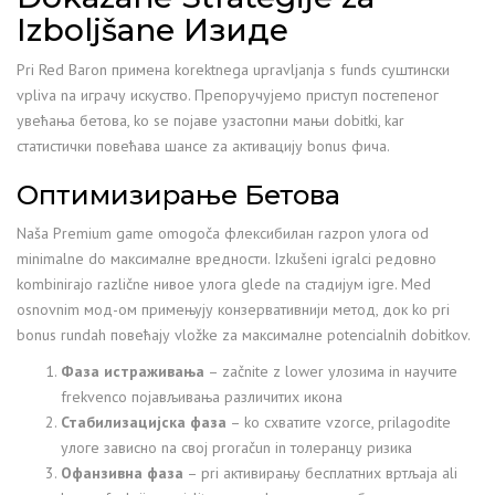
Izboljšane Изиде
Pri Red Baron примена korektnega upravljanja s funds суштински
vpliva na играчу искуство. Препоручујемо приступ постепеног
увећања бетова, ko se појаве узастопни мањи dobitki, kar
статистички повећава шансе za активацију bonus фича.
Оптимизирање Бетова
Naša Premium game omogoča флексибилан razpon улога od
minimalne do максималне вредности. Izkušeni igralci редовно
kombinirajo različne нивое улога glede na стадијум igre. Med
osnovnim мод-ом примењују конзервативнији метод, док ko pri
bonus rundah повећају vložke za максималне potencialnih dobitkov.
Фаза истраживања
– začnite z lower улозима in научите
frekvenco појављивања различитих икона
Стабилизацијска фаза
– ko схватите vzorce, prilagodite
улоге зависно na свој proračun in толеранцу ризика
Офанзивна фаза
– pri активирању бесплатних вртљаја ali