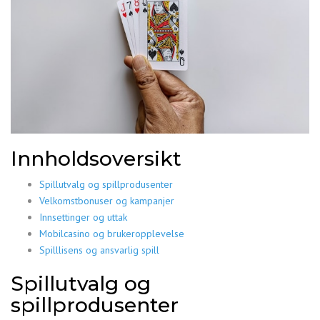
Innholdsoversikt
Spillutvalg og spillprodusenter
Velkomstbonuser og kampanjer
Innsettinger og uttak
Mobilcasino og brukeropplevelse
Spilllisens og ansvarlig spill
Spillutvalg og
spillprodusenter