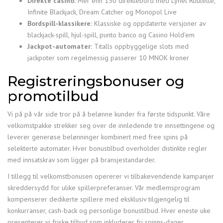
Direkte casino:
Mer enn 150 direktebord med Lynet Roulette,
Infinite Blackjack, Dream Catcher og Monopol Live
Bordspill-klassikere:
Klassiske og oppdaterte versjoner av
blackjack-spill, hjul-spill, punto banco og Casino Hold’em
Jackpot-automater:
Titalls oppbyggelige slots med
jackpoter som regelmessig passerer 10 MNOK kroner
Registreringsbonuser og
promotilbud
Vi på på vår side tror på å belønne kunder fra første tidspunkt. Våre
velkomstpakke strekker seg over de innledende tre innsettingene og
leverer generøse belønninger kombinert med free spins på
selekterte automater. Hver bonustilbud overholder distinkte regler
med innsatskrav som ligger på bransjestandarder.
I tillegg til velkomstbonusen opererer vi tilbakevendende kampanjer
skreddersydd for ulike spillerpreferanser. Vår medlemsprogram
kompenserer dedikerte spillere med eksklusiv tilgjengelig til
konkurranser, cash-back og personlige bonustilbud. Hver eneste uke
presenterer vi friske tilbud som inkluderer fri spinns-dager,