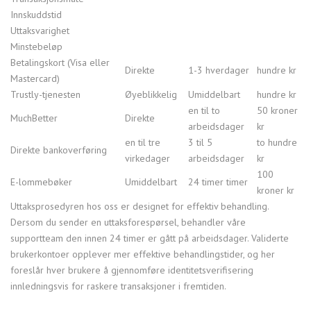
Innskuddstid
Uttaksvarighet
Minstebeløp
Betalingskort (Visa eller
Direkte
1-3 hverdager
hundre kr
Mastercard)
Trustly-tjenesten
Øyeblikkelig
Umiddelbart
hundre kr
en til to
50 kroner
MuchBetter
Direkte
arbeidsdager
kr
en til tre
3 til 5
to hundre
Direkte bankoverføring
virkedager
arbeidsdager
kr
100
E-lommebøker
Umiddelbart
24 timer timer
kroner kr
Uttaksprosedyren hos oss er designet for effektiv behandling.
Dersom du sender en uttaksforespørsel, behandler våre
supportteam den innen 24 timer er gått på arbeidsdager. Validerte
brukerkontoer opplever mer effektive behandlingstider, og her
foreslår hver brukere å gjennomføre identitetsverifisering
innledningsvis for raskere transaksjoner i fremtiden.