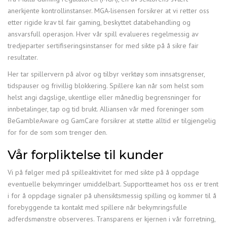
anerkjente kontrollinstanser. MGA-lisensen forsikrer at vi retter oss
etter rigide krav til fair gaming, beskyttet databehandling og
ansvarsfull operasjon. Hver vår spill evalueres regelmessig av
tredjeparter sertifiseringsinstanser for med sikte på å sikre fair
resultater.
Her tar spillervern på alvor og tilbyr verktøy som innsatsgrenser,
tidspauser og frivillig blokkering. Spillere kan når som helst som
helst angi dagslige, ukentlige eller månedlig begrensninger for
innbetalinger, tap og tid brukt. Alliansen vår med foreninger som
BeGambleAware og GamCare forsikrer at støtte alltid er tilgjengelig
for for de som som trenger den.
Vår forpliktelse til kunder
Vi på følger med på spilleaktivitet for med sikte på å oppdage
eventuelle bekymringer umiddelbart. Supportteamet hos oss er trent
i for å oppdage signaler på uhensiktsmessig spilling og kommer til å
forebyggende ta kontakt med spillere når bekymringsfulle
adferdsmønstre observeres. Transparens er kjernen i vår forretning,