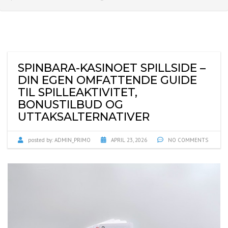
SPINBARA-KASINOET SPILLSIDE –
DIN EGEN OMFATTENDE GUIDE
TIL SPILLEAKTIVITET,
BONUSTILBUD OG
UTTAKSALTERNATIVER
posted by:
ADMIN_PRIMO
APRIL 23, 2026
NO COMMENTS