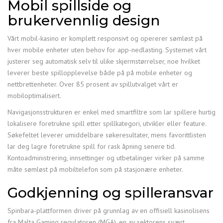
Mobil spillside og
brukervennlig design
Vårt mobil-kasino er komplett responsivt og opererer sømløst på
hver mobile enheter uten behov for app-nedlasting. Systemet vårt
justerer seg automatisk selv til ulike skjermstørrelser, noe hvilket
leverer beste spillopplevelse både på på mobile enheter og
nettbrettenheter. Over 85 prosent av spillutvalget vårt er
mobiloptimalisert.
Navigasjonsstrukturen er enkel med smartfiltre som lar spillere hurtig
lokalisere foretrukne spill etter spillkategori, utvikler eller feature.
Søkefeltet leverer umiddelbare søkeresultater, mens favorittlisten
lar deg lagre foretrukne spill for rask åpning senere tid.
Kontoadministrering, innsettinger og utbetalinger virker på samme
måte sømløst på mobiltelefon som på stasjonære enheter.
Godkjenning og spilleransvar
Spinbara-plattformen driver på grunnlag av en offisiell kasinolisens
fra Malta Gaming regulatoren (MGA), en av sektorens svært