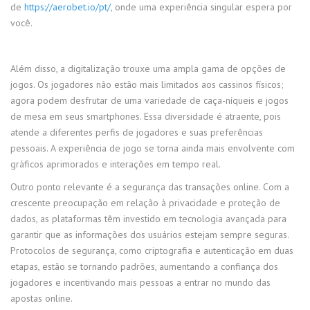
de
https://aerobet.io/pt/
, onde uma experiência singular espera por
você.
Além disso, a digitalização trouxe uma ampla gama de opções de
jogos. Os jogadores não estão mais limitados aos cassinos físicos;
agora podem desfrutar de uma variedade de caça-níqueis e jogos
de mesa em seus smartphones. Essa diversidade é atraente, pois
atende a diferentes perfis de jogadores e suas preferências
pessoais. A experiência de jogo se torna ainda mais envolvente com
gráficos aprimorados e interações em tempo real.
Outro ponto relevante é a segurança das transações online. Com a
crescente preocupação em relação à privacidade e proteção de
dados, as plataformas têm investido em tecnologia avançada para
garantir que as informações dos usuários estejam sempre seguras.
Protocolos de segurança, como criptografia e autenticação em duas
etapas, estão se tornando padrões, aumentando a confiança dos
jogadores e incentivando mais pessoas a entrar no mundo das
apostas online.