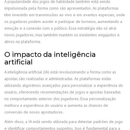
A popularidade dos jogos de habilidade também está sendo
impulsionada pela forma como são apresentados. As plataformas
têm investido em transmissões ao vivo e em eventos especiais, onde
os jogadores podem assistir e participar de torneios, aumentando a
emoção e a conexão com o público. Essa estratégia não só atrai
novos jogadores, mas também mantém os existentes engajados e
ativos na plataforma.
O impacto da inteligência
artificial
A inteligência artificial (IA) está revolucionando a forma como as
apostas são realizadas e administradas. As plataformas estão
utilizando algoritmos avançados para personalizar a experiência do
usuário, oferecendo recomendações de jogos e apostas baseadas
no comportamento anterior dos jogadores. Essa personalização
melhora a experiência do usuário e aumenta as chances de
conversão de novos apostadores.
Além disso, a IA está sendo utilizada para detectar padrões de jogo
e identificar comportamentos suspeitos. Isso é fundamental para a