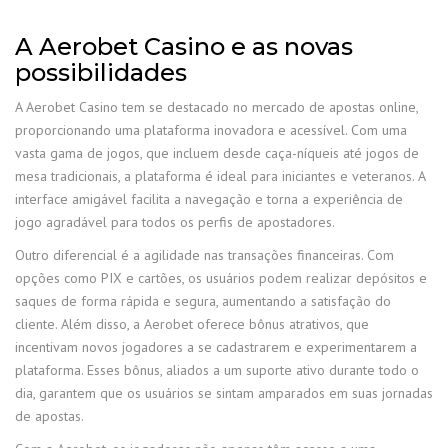
A Aerobet Casino e as novas
possibilidades
A Aerobet Casino tem se destacado no mercado de apostas online,
proporcionando uma plataforma inovadora e acessível. Com uma
vasta gama de jogos, que incluem desde caça-níqueis até jogos de
mesa tradicionais, a plataforma é ideal para iniciantes e veteranos. A
interface amigável facilita a navegação e torna a experiência de
jogo agradável para todos os perfis de apostadores.
Outro diferencial é a agilidade nas transações financeiras. Com
opções como PIX e cartões, os usuários podem realizar depósitos e
saques de forma rápida e segura, aumentando a satisfação do
cliente. Além disso, a Aerobet oferece bônus atrativos, que
incentivam novos jogadores a se cadastrarem e experimentarem a
plataforma. Esses bônus, aliados a um suporte ativo durante todo o
dia, garantem que os usuários se sintam amparados em suas jornadas
de apostas.