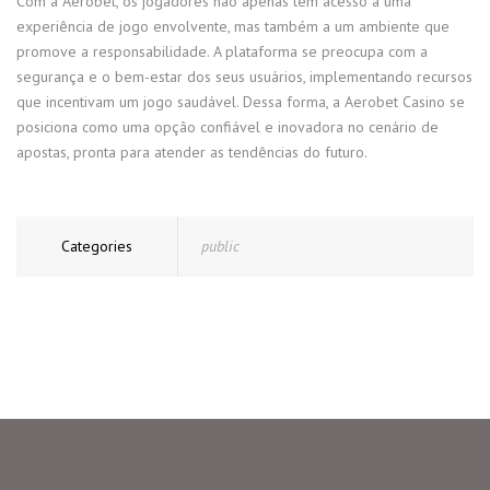
Com a Aerobet, os jogadores não apenas têm acesso a uma
experiência de jogo envolvente, mas também a um ambiente que
promove a responsabilidade. A plataforma se preocupa com a
segurança e o bem-estar dos seus usuários, implementando recursos
que incentivam um jogo saudável. Dessa forma, a Aerobet Casino se
posiciona como uma opção confiável e inovadora no cenário de
apostas, pronta para atender as tendências do futuro.
Categories
public