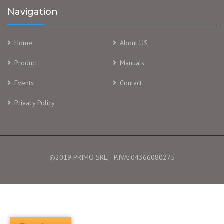
Navigation
Home
About US
Product
Manuals
Events
Contact
Privacy Policy
©2019 PRIMO SRL, - P.IVA: 04366080275