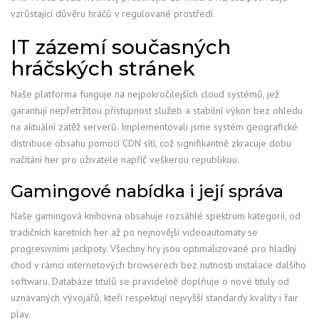
vzrůstající důvěru hráčů v regulované prostředí.
IT zázemí současných
hráčských stránek
Naše platforma funguje na nejpokročilejších cloud systémů, jež
garantují nepřetržitou přístupnost služeb a stabilní výkon bez ohledu
na aktuální zátěž serverů. Implementovali jsme systém geografické
distribuce obsahu pomocí CDN sítí, což signifikantně zkracuje dobu
načítání her pro uživatele napříč veškerou republikou.
Gamingové nabídka i její správa
Naše gamingová knihovna obsahuje rozsáhlé spektrum kategorií, od
tradičních karetních her až po nejnovější videoautomaty se
progresivními jackpoty. Všechny hry jsou optimalizované pro hladký
chod v rámci internetových browserech bez nutnosti instalace dalšího
softwaru. Databáze titulů se pravidelně doplňuje o nové tituly od
uznávaných vývojářů, kteří respektují nejvyšší standardy kvality i fair
play.