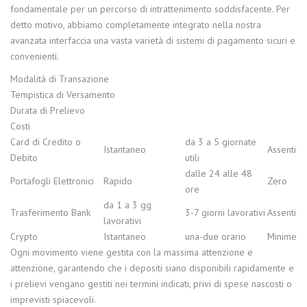
fondamentale per un percorso di intrattenimento soddisfacente. Per
detto motivo, abbiamo completamente integrato nella nostra
avanzata interfaccia una vasta varietà di sistemi di pagamento sicuri e
convenienti.
Modalità di Transazione
Tempistica di Versamento
Durata di Prelievo
Costi
Card di Credito o
da 3 a 5 giornate
Istantaneo
Assenti
Debito
utili
dalle 24 alle 48
Portafogli Elettronici
Rapido
Zero
ore
da 1 a 3 gg
Trasferimento Bank
3-7 giorni lavorativi
Assenti
lavorativi
Crypto
Istantaneo
una-due orario
Minime
Ogni movimento viene gestita con la massima attenzione e
attenzione, garantendo che i depositi siano disponibili rapidamente e
i prelievi vengano gestiti nei termini indicati, privi di spese nascosti o
imprevisti spiacevoli.