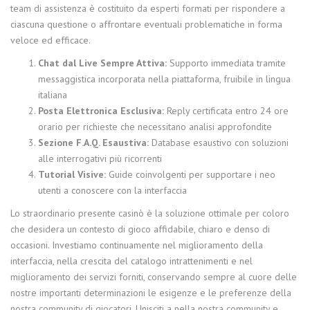
team di assistenza è costituito da esperti formati per rispondere a
ciascuna questione o affrontare eventuali problematiche in forma
veloce ed efficace.
Chat dal Live Sempre Attiva:
Supporto immediata tramite
messaggistica incorporata nella piattaforma, fruibile in lingua
italiana
Posta Elettronica Esclusiva:
Reply certificata entro 24 ore
orario per richieste che necessitano analisi approfondite
Sezione F.A.Q. Esaustiva:
Database esaustivo con soluzioni
alle interrogativi più ricorrenti
Tutorial Visive:
Guide coinvolgenti per supportare i neo
utenti a conoscere con la interfaccia
Lo straordinario presente casinò è la soluzione ottimale per coloro
che desidera un contesto di gioco affidabile, chiaro e denso di
occasioni. Investiamo continuamente nel miglioramento della
interfaccia, nella crescita del catalogo intrattenimenti e nel
miglioramento dei servizi forniti, conservando sempre al cuore delle
nostre importanti determinazioni le esigenze e le preferenze della
nostra community di giocatori. Unisciti a nella nostra community e