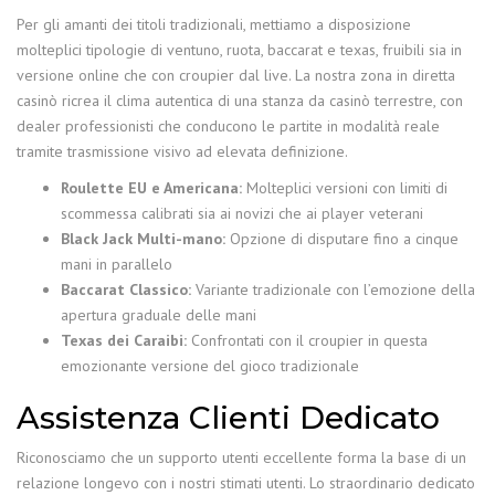
Per gli amanti dei titoli tradizionali, mettiamo a disposizione
molteplici tipologie di ventuno, ruota, baccarat e texas, fruibili sia in
versione online che con croupier dal live. La nostra zona in diretta
casinò ricrea il clima autentica di una stanza da casinò terrestre, con
dealer professionisti che conducono le partite in modalità reale
tramite trasmissione visivo ad elevata definizione.
Roulette EU e Americana:
Molteplici versioni con limiti di
scommessa calibrati sia ai novizi che ai player veterani
Black Jack Multi-mano:
Opzione di disputare fino a cinque
mani in parallelo
Baccarat Classico:
Variante tradizionale con l’emozione della
apertura graduale delle mani
Texas dei Caraibi:
Confrontati con il croupier in questa
emozionante versione del gioco tradizionale
Assistenza Clienti Dedicato
Riconosciamo che un supporto utenti eccellente forma la base di un
relazione longevo con i nostri stimati utenti. Lo straordinario dedicato