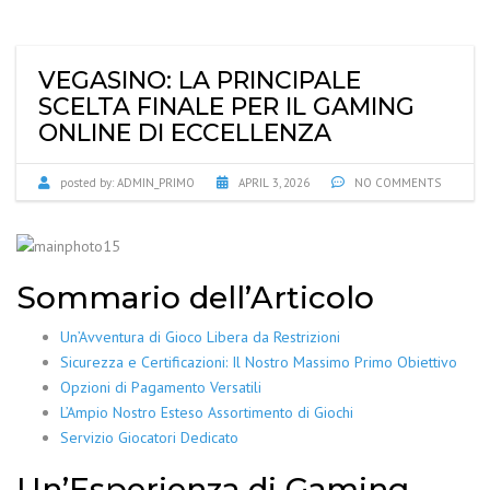
VEGASINO: LA PRINCIPALE
SCELTA FINALE PER IL GAMING
ONLINE DI ECCELLENZA
posted by:
ADMIN_PRIMO
APRIL 3, 2026
NO COMMENTS
Sommario dell’Articolo
Un’Avventura di Gioco Libera da Restrizioni
Sicurezza e Certificazioni: Il Nostro Massimo Primo Obiettivo
Opzioni di Pagamento Versatili
L’Ampio Nostro Esteso Assortimento di Giochi
Servizio Giocatori Dedicato
Un’Esperienza di Gaming