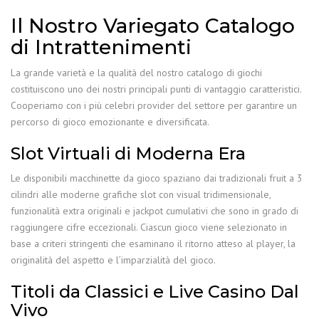
Il Nostro Variegato Catalogo
di Intrattenimenti
La grande varietà e la qualità del nostro catalogo di giochi
costituiscono uno dei nostri principali punti di vantaggio caratteristici.
Cooperiamo con i più celebri provider del settore per garantire un
percorso di gioco emozionante e diversificata.
Slot Virtuali di Moderna Era
Le disponibili macchinette da gioco spaziano dai tradizionali fruit a 3
cilindri alle moderne grafiche slot con visual tridimensionale,
funzionalità extra originali e jackpot cumulativi che sono in grado di
raggiungere cifre eccezionali. Ciascun gioco viene selezionato in
base a criteri stringenti che esaminano il ritorno atteso al player, la
originalità del aspetto e l’imparzialità del gioco.
Titoli da Classici e Live Casino Dal
Vivo