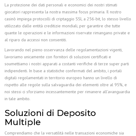
La protezione dei dati personali e economici dei nostri stimati
giocatori rappresenta la nostra massima focus primaria. Il nostro
casinò impiega protocolli di criptaggio SSL a 256-bit, lo stesso livello
utilizzato dalle entità creditizie mondiali, per garantire che tutte
quante le operazioni e le informazioni riservate rimangano private e
al riparo da accessi non consentiti.
Lavorando nel pieno osservanza delle regolamentazioni vigenti,
lavoriamo unicamente con fornitori di soluzioni certificati e
soumettiamo i nostri apparati a costanti verifiche di terze super parti
indipendenti. In base a statistiche confermati del ambito, i portali
digitali regolamentati in territorio europeo hanno un livello di
rispetto alle regole sulla salvaguardia dei elementi oltre al 95%, e
noi stessi ci sforziamo incessantemente per rimanere all’avanguardia
in tale ambito.
Soluzioni di Deposito
Multiple
Comprendiamo che la versatilità nelle transazioni economiche sia